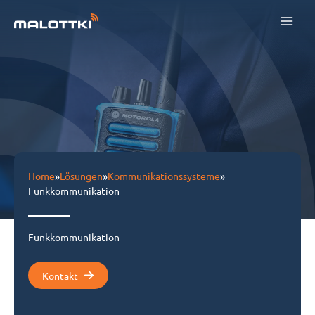
Zum
Inhalt
springen
Home
»
Lösungen
»
Kommunikationssysteme
»
Funkkommunikation
Funkkommunikation
Kontakt